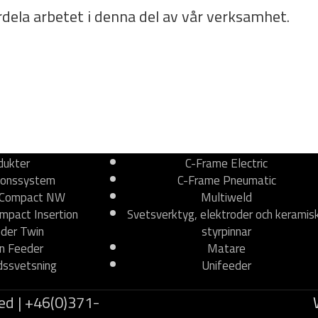
rdela arbetet i denna del av vår verksamhet.
dukter
C-Frame Electric
ionssystem
C-Frame Pneumatic
 Compact NW
Multiweld
mpact Insertion
Svetsverktyg, elektroder och keramis
der Twin
styrpinnar
n Feeder
Matare
ssvetsning
Unifeeder
ed | +46(0)371-