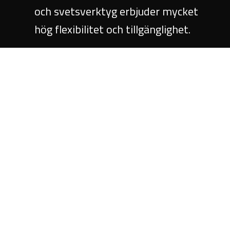
och svetsverktyg erbjuder mycket
hög flexibilitet och tillgänglighet.
Detta, tillsammans med våra övriga
maskinoptioner ger fullständig
kvalitetssäkring och troligtvis även
den snabbaste
muttersvetsmaskinen på
marknaden.
Läs mer om produkten